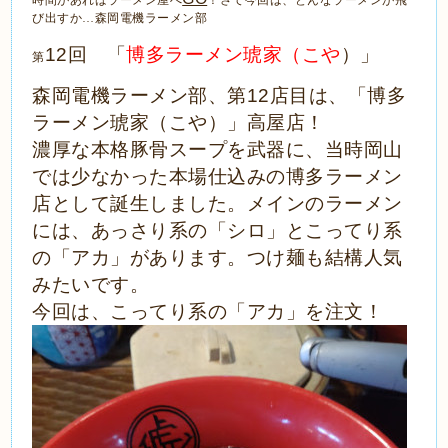
時間があればラーメン屋へ
！さて今回は、どんなラーメンが飛
森岡電機ラーメン部
び出すか…
回 「
博多ラーメン琥家（こや
）」
12
第
森岡電機ラーメン部、第
店目は、「博多
12
ラーメン琥家（こや）」高屋店！
濃厚な本格豚骨スープを武器に、当時岡山
では少なかった本場仕込みの博多ラーメン
店として誕生しました。メインのラーメン
には、あっさり系の「シロ」とこってり系
の「アカ」があります。つけ麺も結構人気
みたいです。
今回は、こってり系の「アカ」を注文！