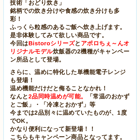
技術「おどり炊き」
銘柄での炊き分けや食感の炊き分けも多
彩！
ふっくら粒感のあるご飯へ炊き上げます。
是非体験してみて欲しい商品です。
今回は
Bistoroシリーズ
と
アポロちぇ～んオ
リジナルモデル
炊飯器の2機種が
キャンペー
ン所品として登場。
さらに、温めに特化した単機能電子レンジ
も登場！
温め機能だけだと侮ることなかれ！
なんと
2品同時温めが可能。
「常温のおかず
とご飯」・「冷凍とおかず」等
今までは2品別々に温めていたものが、1度
でOK。
かなり便利になって新登場！！
こちらもキャンペーン商品となってます。